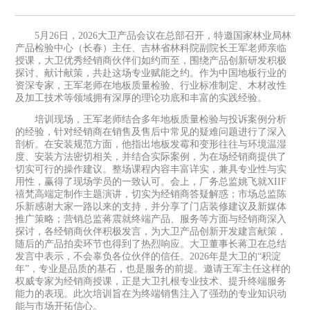
5月26日，2026大卫产品会议在总部召开，特邀国家林业局林
产品检验中心（长春）主任、吉林省林科院副院长王军老师亲临
授课，大卫优秀经销商伙伴们如约而至，围绕产品创新研发积极
探讨、献计献策，共赴这场专业赋能之约。作为中国地板行业的
资深专家，王军老师在地板质量检验、行业标准制定、木材改性
及加工技术等领域拥有深厚的理论功底和丰富的实践经验。
培训现场，王军老师结合多年地板质量检验与投诉案例分析
的经验，针对经销商在销售及售后中常见的疑难问题进行了深入
剖析。在安装规范方面，他指出地板发霉和变形往往与环境温湿
度、安装方法密切相关，并结合实际案例，为在场经销商提供了
切实可行的操作建议。整场课程内容丰富详实，兼具专业性与实
用性，赢得了现场学员的一致认可。会上，厂务总监姚飞就XIIF
禧梵高端定制作主题演讲，切实为经销商答疑解惑；市场总监陈
乐新感谢大家一路以来的支持，并分享了门店装修建议及新媒体
推广策略；营销总监蒋震就终端产品、服务等方面与经销商深入
探讨，各经销商伙伴积极发言，为大卫产品创新开发建言献策，
随后的产品拍卖环节也得到了热烈响应。大卫董事长蒋卫在总结
发言中表示，不会辜负各位伙伴的信任。2026年是大卫的“积淀
年”，专业是品质的基石，也是服务的前提。邀请王军主任这样的
权威专家为经销商授课，正是大卫扎根专业技术、提升终端服务
能力的表现。此次培训旨在为终端销售注入了强劲的专业知识动
能与市场开拓信心。