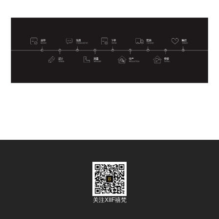
关注XIIF禧梵