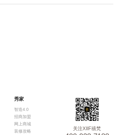
秀家
智造4.0
招商加盟
网上商城
关注XIIF禧梵
装修攻略