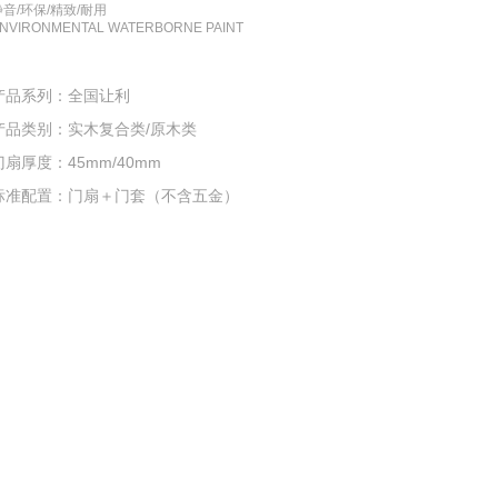
静音/环保/精致/耐用
NVIRONMENTAL WATERBORNE PAINT
产品系列：
全国让利
产品类别：
实木复合类/原木类
门扇厚度：45mm/40mm
标准配置：门扇＋门套（不含五金）